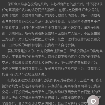
保证金交易存在极高的风险，未必适合所有的投资者，请不要轻信
任何高额投资收益的诱导而贸然投资。 在您决定投资保证金交易时，
需要提醒您：投资导致的损失可能超过您投入的资金，因此，请您考
虑自身的投资经验及风险承担能力理性投资。投资风险不仅来自于杠
杆交易本身，同时也有可能来自于券商平台的不确定性，请您仔细甄
别、远离风险。所有投资者的交易帐户应仅限本人使用，不应交由第
三方操作，对于任何接受第三方喊单、操盘、理财等操作的投资和交
易，由此导致的风险和亏损由投资者个人自行承担。
荔枝返现是独立的、仅为投资者提供信息、降低投资成本的咨询类
网站，不隶属于任何券商平台。荔枝返现不邀约客户投资任何保证金
交易，不接触投资者的资金及账户信息，不代理任何交易操盘行为，
不向客户推荐任何券商平台。投资者应自行选择券商平台，券商平台
的任何行为均与荔枝返现无关。
投资者通过荔枝返现进行咨询即表示其接受和认可上述声明。所有
投资者均为自行选择券商平台，并直接前往券商平台官网进行投资及
交易，对于投资者与券商平台之间的纠纷以及因券商平台而造成的经
济损失应由投资者与券商平台自行解决，与荔枝返现无关。 如果您不
了解外汇、黄金等保证金交易的风险，请勿贸然进行投资交易。