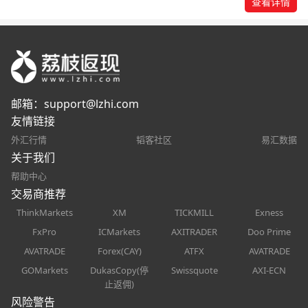
查看详情
邮箱：
support@lzhi.com
友情链接
外汇行情
韬客社区
易汇数据
关于我们
帮助中心
交易商推荐
ThinkMarkets
XM
TICKMILL
Exness
FxPro
ICMarkets
AXITRADER
Doo Prime
AVATRADE
Forex(CAY)
ATFX
AVATRADE
GOMarkets
DukasCopy(停
Swissquote
AXI-ECN
止返佣)
风险警告