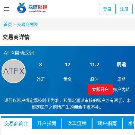
登录
注册
首页
>
交易商列表
交易商详情
ATFX自动返佣
8
12
11.2
周返
外汇
黄金
原油
周期
立即开户
账户内转
返佣以账户绑定荔枝时间为准，即绑定通过审核的账户才有返佣，未
绑定账户之前所产生的佣金不退不补。
开户指南
返现流程
转户指南
常
交易商简介