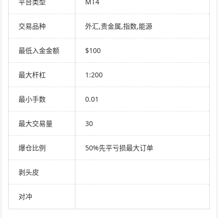
平台类型
MT4
交易品种
外汇,贵金属,指数,能源
最低入金金额
$100
最大杆杠
1:200
最小手数
0.01
最大交易量
30
爆仓比例
50%先平亏损最大订单
剥头皮
对冲