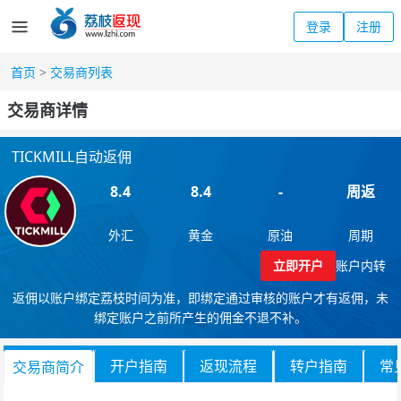
登录
注册
首页
>
交易商列表
交易商详情
TICKMILL自动返佣
8.4
8.4
-
周返
外汇
黄金
原油
周期
立即开户
账户内转
返佣以账户绑定荔枝时间为准，即绑定通过审核的账户才有返佣，未
绑定账户之前所产生的佣金不退不补。
开户指南
返现流程
转户指南
常
交易商简介