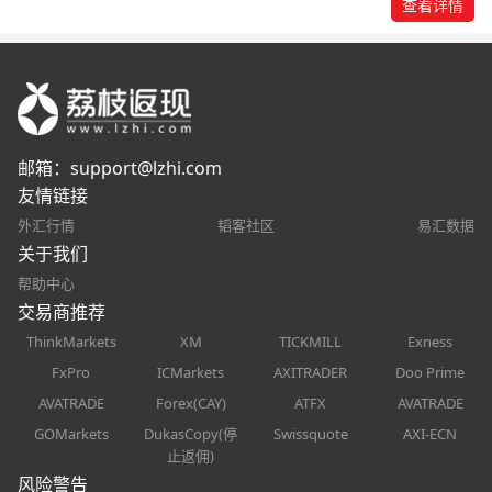
查看详情
邮箱：
support@lzhi.com
友情链接
外汇行情
韬客社区
易汇数据
关于我们
帮助中心
交易商推荐
ThinkMarkets
XM
TICKMILL
Exness
FxPro
ICMarkets
AXITRADER
Doo Prime
AVATRADE
Forex(CAY)
ATFX
AVATRADE
GOMarkets
DukasCopy(停
Swissquote
AXI-ECN
止返佣)
风险警告