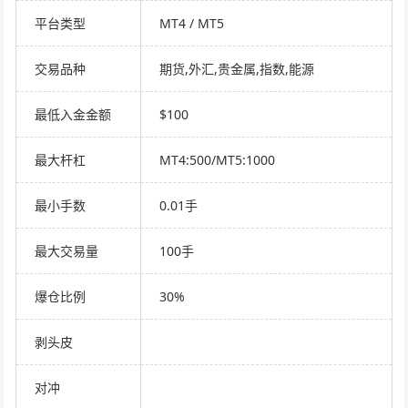
平台类型
MT4 / MT5
交易品种
期货,外汇,贵金属,指数,能源
最低入金金额
$100
最大杆杠
MT4:500/MT5:1000
最小手数
0.01手
最大交易量
100手
爆仓比例
30%
剥头皮
对冲