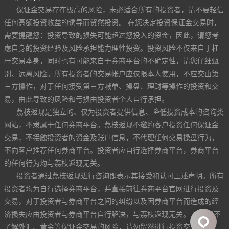
保证金交易存在极高的风险，未必适合所有的投资者，请不要轻信
任何高额投资收益的诱导而贸然投资。 在您决定投资保证金交易时，
需要提醒您：投资导致的损失可能超过您投入的资金，因此，请您考
虑自身的投资经验及风险承担能力理性投资。投资风险不仅来自于杠
杆交易本身，同时也有可能来自于券商平台的不确定性，请您仔细甄
别、远离风险。所有投资者的交易帐户应仅限本人使用，不应交由第
三方操作，对于任何接受第三方喊单、操盘、理财等操作的投资和交
易，由此导致的风险和亏损由投资者个人自行承担。
荔枝返现是独立的、仅为投资者提供信息、降低投资成本的咨询类
网站，不隶属于任何券商平台。荔枝返现不邀约客户投资任何保证金
交易，不接触投资者的资金及账户信息，不代理任何交易操盘行为，
不向客户推荐任何券商平台。投资者应自行选择券商平台，券商平台
的任何行为均与荔枝返现无关。
投资者通过荔枝返现进行咨询即表示其接受和认可上述声明。所有
投资者均为自行选择券商平台，并直接前往券商平台官网进行投资及
交易，对于投资者与券商平台之间的纠纷以及因券商平台而造成的经
济损失应由投资者与券商平台自行解决，与荔枝返现无关。 如果您不
了解外汇、黄金等保证金交易的风险，请勿贸然进行投资交易。