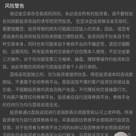
风险警告
保证金交易存在极高的风险，未必适合所有的投资者，请不要轻信
任何高额投资收益的诱导而贸然投资。 在您决定投资保证金交易时，
需要提醒您：投资导致的损失可能超过您投入的资金，因此，请您考
虑自身的投资经验及风险承担能力理性投资。投资风险不仅来自于杠
杆交易本身，同时也有可能来自于券商平台的不确定性，请您仔细甄
别、远离风险。所有投资者的交易帐户应仅限本人使用，不应交由第
三方操作，对于任何接受第三方喊单、操盘、理财等操作的投资和交
易，由此导致的风险和亏损由投资者个人自行承担。
荔枝返现是独立的、仅为投资者提供信息、降低投资成本的咨询类
网站，不隶属于任何券商平台。荔枝返现不邀约客户投资任何保证金
交易，不接触投资者的资金及账户信息，不代理任何交易操盘行为，
不向客户推荐任何券商平台。投资者应自行选择券商平台，券商平台
的任何行为均与荔枝返现无关。
投资者通过荔枝返现进行咨询即表示其接受和认可上述声明。所有
投资者均为自行选择券商平台，并直接前往券商平台官网进行投资及
交易，对于投资者与券商平台之间的纠纷以及因券商平台而造成的经
济损失应由投资者与券商平台自行解决，与荔枝返现无关。 如果您不