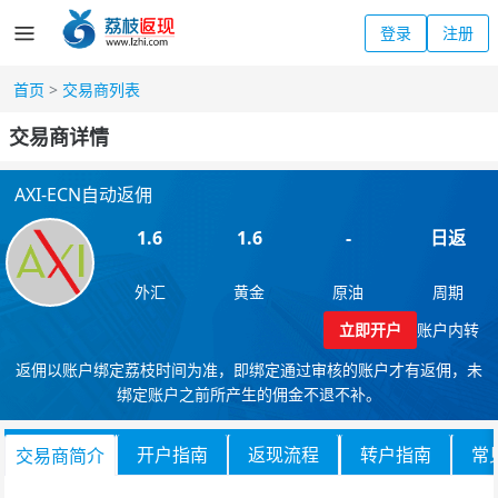
登录
注册
首页
>
交易商列表
交易商详情
AXI-ECN自动返佣
1.6
1.6
-
日返
外汇
黄金
原油
周期
立即开户
账户内转
返佣以账户绑定荔枝时间为准，即绑定通过审核的账户才有返佣，未
绑定账户之前所产生的佣金不退不补。
开户指南
返现流程
转户指南
常
交易商简介