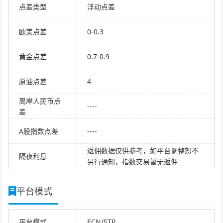
点差类型
浮动点差
欧美点差
0-0.3
黄金点差
0.7-0.9
原油点差
4
离岸人民币点
----
差
A股指数点差
----
返佣数据仅供参考，如平台调整恕不
隔夜利息
另行通知，指数交易暂无返佣
平台模式
平台模式
ECN/STP