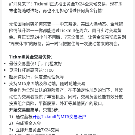
好消息来了！Tickmill正式推出黄金7X24全天候交易，现在周
末也能随时进场，再也不用担心错过任何黄金行情！
无论国际局势如何突变——中东紧张、美国大选动态、全球避
险情绪升温——你都能通过Tickmill在周六、周日实时交易黄
金。真正实现24小时不间断、7天全覆盖，让黄金交易彻底告别
“周末休市”的限制，第一时间把握住每一次波动带来的机会。
Tickmill黄金交易优势：
最低交易量仅1手，门槛友好
灵活杠杆最高可达1:100
超高速执行，深度流动性保障
支持MT5桌面端及移动端，随时随地交易
黄金作为全球公认的避险资产，在不确定性加剧的当下，其波
动性为交易者提供了丰富机会。同时，交易黄金还能有效分散
投资组合风险，平衡股票、外汇等其他资产的敞口。
开始交易超简单，只需3步：
1）通过荔枝
开设Tickmill的MT5交易账户
2）完成资金入金
3）立即开启黄金7X24交易