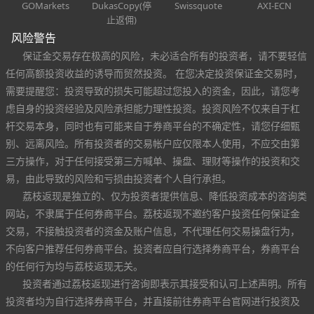
GOMarkets
DukasCopy(停
Swissquote
AXI-ECN
止返佣)
风险警告
保证金交易存在极高的风险，未必适合所有的投资者，请不要轻信
任何高额投资收益的诱导而贸然投资。 在您决定投资保证金交易时，
需要提醒您：投资导致的损失可能超过您投入的资金，因此，请您考
虑自身的投资经验及风险承担能力理性投资。投资风险不仅来自于杠
杆交易本身，同时也有可能来自于券商平台的不确定性，请您仔细甄
别、远离风险。所有投资者的交易帐户应仅限本人使用，不应交由第
三方操作，对于任何接受第三方喊单、操盘、理财等操作的投资和交
易，由此导致的风险和亏损由投资者个人自行承担。
荔枝返现是独立的、仅为投资者提供信息、降低投资成本的咨询类
网站，不隶属于任何券商平台。荔枝返现不邀约客户投资任何保证金
交易，不接触投资者的资金及账户信息，不代理任何交易操盘行为，
不向客户推荐任何券商平台。投资者应自行选择券商平台，券商平台
的任何行为均与荔枝返现无关。
投资者通过荔枝返现进行咨询即表示其接受和认可上述声明。所有
投资者均为自行选择券商平台，并直接前往券商平台官网进行投资及