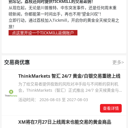
别忘记，荔枝还同时提供TICKMILL的交易返佣！
从现在起，无论是川普推特、中东突发事件，还是任何周末重
磅新闻，你都能第一时间出手，再也不用“望金兴叹”！
立即行动，通过荔枝加入Tickmill，开启你的黄金全天候交易之
旅！
点这里开设一个TICKMILL返佣账户
交易商优惠
更多>
ThinkMarkets 智汇 24/7 黄金/白银交易重磅上线
为了给交易者提供极致的风险对冲手段与不间断的获利机
会，ThinkMarkets（智汇）正式推出 24/7 全天候黄金与白
银交易！本文将为您详细拆解本次升级的核心交易品种、杠
活动时间： 2026-08-03 至 2027-08-03
杆配置、支持软件及交易细则。
查看详情
XM将在7月27日上线周末也能交易的黄金商品