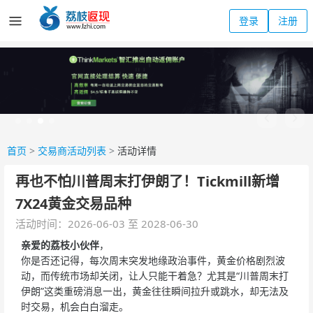
登录
注册
首页
>
交易商活动列表
>
活动详情
再也不怕川普周末打伊朗了！Tickmill新增
7X24黄金交易品种
活动时间：2026-06-03 至 2028-06-30
亲爱的荔枝小伙伴
，
你是否还记得，每次周末突发地缘政治事件，黄金价格剧烈波
动，而传统市场却关闭，让人只能干着急？尤其是“川普周末打
伊朗”这类重磅消息一出，黄金往往瞬间拉升或跳水，却无法及
时交易，机会白白溜走。