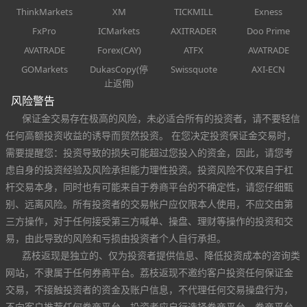
ThinkMarkets
XM
TICKMILL
Exness
FxPro
ICMarkets
AXITRADER
Doo Prime
AVATRADE
Forex(CAY)
ATFX
AVATRADE
GOMarkets
DukasCopy(停
Swissquote
AXI-ECN
止返佣)
风险警告
保证金交易存在极高的风险，未必适合所有的投资者，请不要轻信
任何高额投资收益的诱导而贸然投资。 在您决定投资保证金交易时，
需要提醒您：投资导致的损失可能超过您投入的资金，因此，请您考
虑自身的投资经验及风险承担能力理性投资。投资风险不仅来自于杠
杆交易本身，同时也有可能来自于券商平台的不确定性，请您仔细甄
别、远离风险。所有投资者的交易帐户应仅限本人使用，不应交由第
三方操作，对于任何接受第三方喊单、操盘、理财等操作的投资和交
易，由此导致的风险和亏损由投资者个人自行承担。
荔枝返现是独立的、仅为投资者提供信息、降低投资成本的咨询类
网站，不隶属于任何券商平台。荔枝返现不邀约客户投资任何保证金
交易，不接触投资者的资金及账户信息，不代理任何交易操盘行为，
不向客户推荐任何券商平台。投资者应自行选择券商平台，券商平台