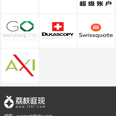
邮箱：
support@lzhi.com