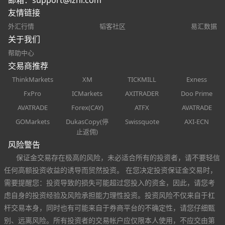
友情链接
外汇行情
韬客社区
易汇数据
关于我们
帮助中心
交易商推荐
ThinkMarkets
XM
TICKMILL
Exness
FxPro
ICMarkets
AXITRADER
Doo Prime
AVATRADE
Forex(CAY)
ATFX
AVATRADE
GOMarkets
DukasCopy(停
Swissquote
AXI-ECN
止返佣)
风险警告
保证金交易存在极高的风险，未必适合所有的投资者，请不要轻信
任何高额投资收益的诱导而贸然投资。 在您决定投资保证金交易时，
需要提醒您：投资导致的损失可能超过您投入的资金，因此，请您考
虑自身的投资经验及风险承担能力理性投资。投资风险不仅来自于杠
杆交易本身，同时也有可能来自于券商平台的不确定性，请您仔细甄
别、远离风险。所有投资者的交易帐户应仅限本人使用，不应交由第