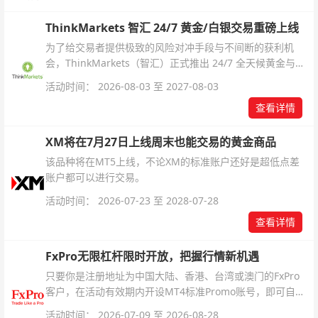
ThinkMarkets 智汇 24/7 黄金/白银交易重磅上线
为了给交易者提供极致的风险对冲手段与不间断的获利机
会，ThinkMarkets（智汇）正式推出 24/7 全天候黄金与白
银交易！本文将为您详细拆解本次升级的核心交易品种、杠
活动时间： 2026-08-03 至 2027-08-03
杆配置、支持软件及交易细则。
查看详情
XM将在7月27日上线周末也能交易的黄金商品
该品种将在MT5上线，不论XM的标准账户还好是超低点差
账户都可以进行交易。
活动时间： 2026-07-23 至 2028-07-28
查看详情
FxPro无限杠杆限时开放，把握行情新机遇
只要你是注册地址为中国大陆、香港、台湾或澳门的FxPro
客户，在活动有效期内开设MT4标准Promo账号，即可自动
解锁无限倍杠杆福利，无需额外复杂操作。
活动时间： 2026-07-09 至 2026-08-28