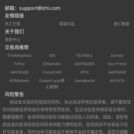
邮箱：
support@lzhi.com
友情链接
外汇行情
韬客社区
易汇数据
关于我们
帮助中心
交易商推荐
ThinkMarkets
XM
TICKMILL
Exness
FxPro
ICMarkets
AXITRADER
Doo Prime
AVATRADE
Forex(CAY)
ATFX
AVATRADE
GOMarkets
DukasCopy(停
Swissquote
AXI-ECN
止返佣)
风险警告
保证金交易存在极高的风险，未必适合所有的投资者，请不要轻信
任何高额投资收益的诱导而贸然投资。 在您决定投资保证金交易时，
需要提醒您：投资导致的损失可能超过您投入的资金，因此，请您考
虑自身的投资经验及风险承担能力理性投资。投资风险不仅来自于杠
杆交易本身，同时也有可能来自于券商平台的不确定性，请您仔细甄