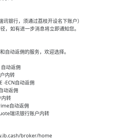
s和瑞讯银行，须通过荔枝开设名下账户）
途径，如有进一步消息将立即通知您。
转和自动返佣的服务，欢迎选择。
RO 自动返佣
账户内转
E -ECN自动返佣
自动返佣
户内转
Prime自动返佣
squote瑞讯银行账户内转
cash/broker/home