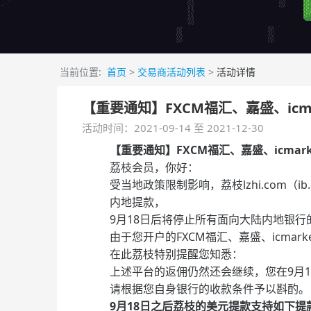
当前位置:
首页
>
交易商活动列表
>
活动详情
【重要通知】FXCM福汇、嘉盛、icma
活动时间：2021-09-14 至 2021-12-30
【重要通知】FXCM福汇、嘉盛、icmark
荔枝会员，你好：
受当地政策限制影响，荔枝lzhi.com（
内地提款，
9月18日后将停止所有面向大陆内地银
由于您开户的FXCM福汇、嘉盛、icmark
在此荔枝特别提醒您知悉：
上述平台的返佣仍然还会继续，您在9月
请根据您自身银行的收款条件予以斟酌。
9月18日之后荔枝的美元提
款
支持如下提