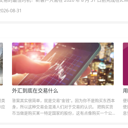
的最佳时机！新客户只需在 2026 年 8 月 31 日前完成在ICM
026-08-31
外汇到底在交易什么
用
很类
答案其实很简单，就是交易“金钱”。因为你不是购买东西本
便
你应
身，所以这种交易会混淆人们对于交易的认识。 把购买货
使
币当做是购买某一特定国家的股份，这有点像购买一个公司
息
的股票一样。货币的价格直接反映市场对于一国当前以及未
息
来经济状况的判断。