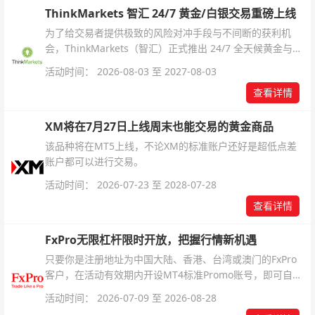
ThinkMarkets 智汇 24/7 黄金/白银交易重磅上线
为了给交易者提供极致的风险对冲手段与不间断的获利机
会，ThinkMarkets（智汇）正式推出 24/7 全天候黄金与白
银交易！本文将为您详细拆解本次升级的核心交易品种、杠
活动时间： 2026-08-03 至 2027-08-03
杆配置、支持软件及交易细则。
查看详情
XM将在7月27日上线周末也能交易的黄金商品
该品种将在MT5上线，不论XM的标准账户还好是超低点差
账户都可以进行交易。
活动时间： 2026-07-23 至 2028-07-28
查看详情
FxPro无限杠杆限时开放，把握行情新机遇
只要你是注册地址为中国大陆、香港、台湾或澳门的FxPro
客户，在活动有效期内开设MT4标准Promo账号，即可自动
解锁无限倍杠杆福利，无需额外复杂操作。
活动时间： 2026-07-09 至 2026-08-28