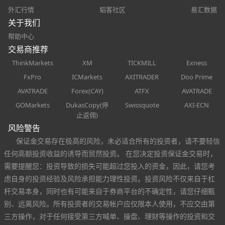
外汇行情
韬客社区
易汇数据
关于我们
帮助中心
交易商推荐
ThinkMarkets
XM
TICKMILL
Exness
FxPro
ICMarkets
AXITRADER
Doo Prime
AVATRADE
Forex(CAY)
ATFX
AVATRADE
GOMarkets
DukasCopy(停
Swissquote
AXI-ECN
止返佣)
风险警告
保证金交易存在极高的风险，未必适合所有的投资者，请不要轻信
任何高额投资收益的诱导而贸然投资。 在您决定投资保证金交易时，
需要提醒您：投资导致的损失可能超过您投入的资金，因此，请您考
虑自身的投资经验及风险承担能力理性投资。投资风险不仅来自于杠
杆交易本身，同时也有可能来自于券商平台的不确定性，请您仔细甄
别、远离风险。所有投资者的交易帐户应仅限本人使用，不应交由第
三方操作，对于任何接受第三方喊单、操盘、理财等操作的投资和交