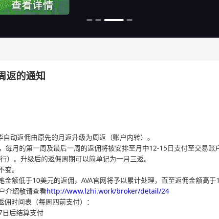
为周返的通知
ADE爱华自动返佣由原先的月返升级为周返（账户内转）。
限制，每月的第一周及最后一周的返佣将被安排至月中12-15日支付至交
行）。升级后的返佣周期可以简单记为一月三返。
差不变。
笔金额低于10美元的返佣，AVA官网将予以累计处理，直至返佣金额高于
开户介绍敬请查看
http://www.lzhi.work/broker/detail/24
DE的返佣时间表（每周四前支付）：
月7日后结算支付