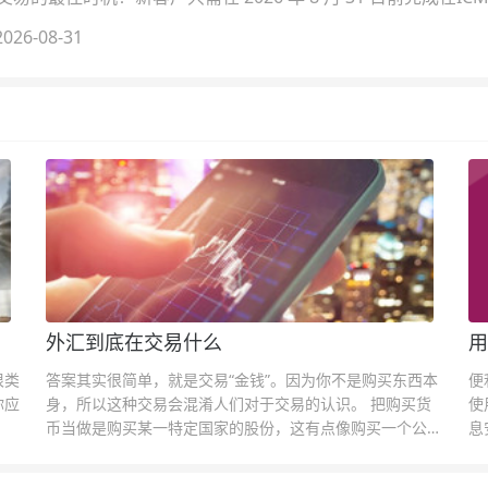
026-08-31
外汇到底在交易什么
用
很类
答案其实很简单，就是交易“金钱”。因为你不是购买东西本
便
你应
身，所以这种交易会混淆人们对于交易的认识。 把购买货
使
币当做是购买某一特定国家的股份，这有点像购买一个公司
息
的股票一样。货币的价格直接反映市场对于一国当前以及未
息
来经济状况的判断。