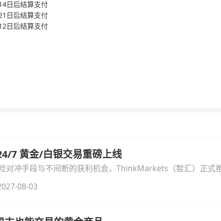
月14日后结算支付
月21日后结算支付
月12日后结算支付
汇 24/7 黄金/白银交易重磅上线
冲手段与不间断的获利机会，ThinkMarkets（智汇）正式推出
细拆解本次升级的核心交易品种、杠杆配置、支持软件及交易细
027-08-03