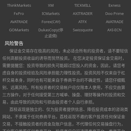
ThinkMarkets
XM
TICKMILL
Exness
FxPro
ICMarkets
AXITRADER
Doo Prime
AVATRADE
Forex(CAY)
ATFX
AVATRADE
GOMarkets
DukasCopy(停
Swissquote
AXI-ECN
止返佣)
风险警告
保证金交易存在极高的风险，未必适合所有的投资者，请不要轻信
任何高额投资收益的诱导而贸然投资。 在您决定投资保证金交易时，
需要提醒您：投资导致的损失可能超过您投入的资金，因此，请您考
虑自身的投资经验及风险承担能力理性投资。投资风险不仅来自于杠
杆交易本身，同时也有可能来自于券商平台的不确定性，请您仔细甄
别、远离风险。所有投资者的交易帐户应仅限本人使用，不应交由第
三方操作，对于任何接受第三方喊单、操盘、理财等操作的投资和交
易，由此导致的风险和亏损由投资者个人自行承担。
荔枝返现是独立的、仅为投资者提供信息、降低投资成本的咨询类
网站，不隶属于任何券商平台。荔枝返现不邀约客户投资任何保证金
交易，不接触投资者的资金及账户信息，不代理任何交易操盘行为，