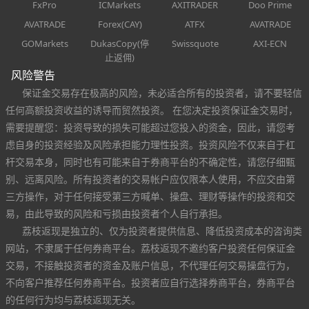
FxPro
ICMarkets
AXITRADER
Doo Prime
AVATRADE
Forex(CAY)
ATFX
AVATRADE
GOMarkets
DukasCopy(停
Swissquote
AXI-ECN
止返佣)
风险警告
保证金交易存在极高的风险，未必适合所有的投资者，请不要轻信
任何高额投资收益的诱导而贸然投资。 在您决定投资保证金交易时，
需要提醒您：投资导致的损失可能超过您投入的资金，因此，请您考
虑自身的投资经验及风险承担能力理性投资。投资风险不仅来自于杠
杆交易本身，同时也有可能来自于券商平台的不确定性，请您仔细甄
别、远离风险。所有投资者的交易帐户应仅限本人使用，不应交由第
三方操作，对于任何接受第三方喊单、操盘、理财等操作的投资和交
易，由此导致的风险和亏损由投资者个人自行承担。
荔枝返现是独立的、仅为投资者提供信息、降低投资成本的咨询类
网站，不隶属于任何券商平台。荔枝返现不邀约客户投资任何保证金
交易，不接触投资者的资金及账户信息，不代理任何交易操盘行为，
不向客户推荐任何券商平台。投资者应自行选择券商平台，券商平台
的任何行为均与荔枝返现无关。