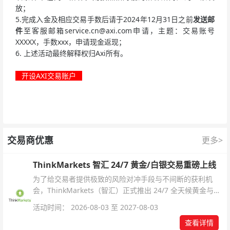
放；
5.完成入金及相应交易手数后请于2024年12月31日之前
发送邮
件
至客服邮箱
service.cn@axi.com
申请，主题：交易账号
XXXXX，手数xxx，申请现金返现；
6. 上述活动最终解释权归Axi所有。
开设AXI交易账户
交易商优惠
更多>
ThinkMarkets 智汇 24/7 黄金/白银交易重磅上线
为了给交易者提供极致的风险对冲手段与不间断的获利机
会，ThinkMarkets（智汇）正式推出 24/7 全天候黄金与白
银交易！本文将为您详细拆解本次升级的核心交易品种、杠
活动时间： 2026-08-03 至 2027-08-03
杆配置、支持软件及交易细则。
查看详情