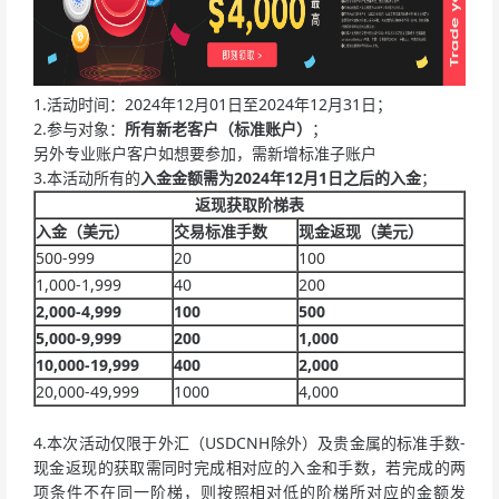
1.活动时间：2024年12月01日至2024年12月31日；
2.参与对象：
所有新老客户（标准账户）
；
另外专业账户客户如想要参加，需新增标准子账户
3.本活动所有的
入金金额需为2
024
年12月1日之后的入金
；
返现获取阶梯表
入金（美元）
交易标准手数
现金返现（美元）
500-999
20
100
1,000-1,999
40
200
2
,000-4,999
1
00
5
00
5
,000-9,999
2
00
1
,000
1
0,000-19,999
4
00
2
,000
20,000-49,999
1000
4,000
4.本次活动仅限于外汇（USDCNH除外）及贵金属的标准手数-
现金返现的获取需同时完成相对应的入金和手数，若完成的两
项条件不在同一阶梯，则按照相对低的阶梯所对应的金额发