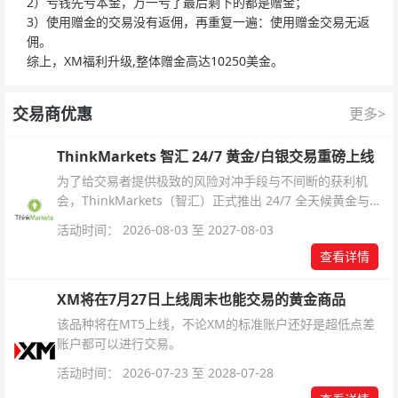
2）亏钱先亏本金，万一亏了最后剩下的都是赠金；
3）使用赠金的交易没有返佣，再重复一遍：使用赠金交易无返
佣。
综上，XM福利升级,整体赠金高达10250美金。
交易商优惠
更多>
ThinkMarkets 智汇 24/7 黄金/白银交易重磅上线
为了给交易者提供极致的风险对冲手段与不间断的获利机
会，ThinkMarkets（智汇）正式推出 24/7 全天候黄金与白
银交易！本文将为您详细拆解本次升级的核心交易品种、杠
活动时间： 2026-08-03 至 2027-08-03
杆配置、支持软件及交易细则。
查看详情
XM将在7月27日上线周末也能交易的黄金商品
该品种将在MT5上线，不论XM的标准账户还好是超低点差
账户都可以进行交易。
活动时间： 2026-07-23 至 2028-07-28