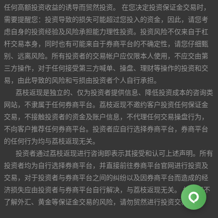
任何高额投资收益的诱导而贸然投资。 在您决定投资保证金交易时，
需要提醒您：投资导致的损失可能超过您投入的资金，因此，请您考
虑自身的投资经验及风险承担能力理性投资。投资风险不仅来自于杠
杆交易本身，同时也有可能来自于券商平台的不确定性，请您仔细甄
别、远离风险。所有投资者的交易帐户应仅限本人使用，不应交由第
三方操作，对于任何接受第三方喊单、操盘、理财等操作的投资和交
易，由此导致的风险和亏损由投资者个人自行承担。
荔枝返现是独立的、仅为投资者提供信息、降低投资成本的咨询类
网站，不隶属于任何券商平台。荔枝返现不邀约客户投资任何保证金
交易，不接触投资者的资金及账户信息，不代理任何交易操盘行为，
不向客户推荐任何券商平台。投资者应自行选择券商平台，券商平台
的任何行为均与荔枝返现无关。
投资者通过荔枝返现进行咨询即表示其接受和认可上述声明。所有
投资者均为自行选择券商平台，并直接前往券商平台官网进行投资及
交易，对于投资者与券商平台之间的纠纷以及因券商平台而造成的经
济损失应由投资者与券商平台自行解决，与荔枝返现无关。 如果您不
了解外汇、黄金等保证金交易的风险，请勿贸然进行投资交易。