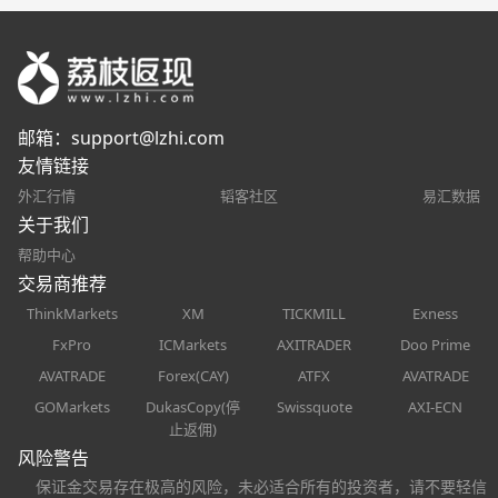
邮箱：
support@lzhi.com
友情链接
外汇行情
韬客社区
易汇数据
关于我们
帮助中心
交易商推荐
ThinkMarkets
XM
TICKMILL
Exness
FxPro
ICMarkets
AXITRADER
Doo Prime
AVATRADE
Forex(CAY)
ATFX
AVATRADE
GOMarkets
DukasCopy(停
Swissquote
AXI-ECN
止返佣)
风险警告
保证金交易存在极高的风险，未必适合所有的投资者，请不要轻信