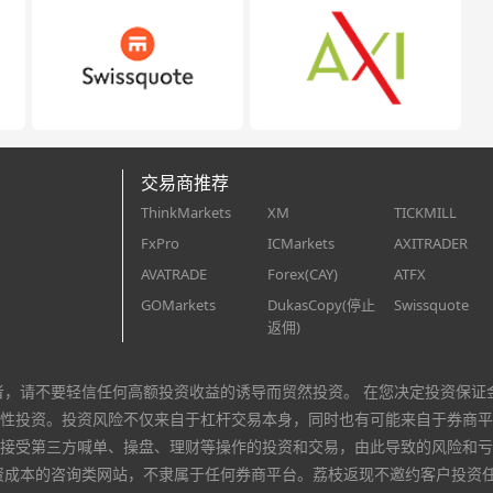
交易商推荐
ThinkMarkets
XM
TICKMILL
FxPro
ICMarkets
AXITRADER
AVATRADE
Forex(CAY)
ATFX
GOMarkets
DukasCopy(停止
Swissquote
返佣)
者，请不要轻信任何高额投资收益的诱导而贸然投资。 在您决定投资保证
性投资。投资风险不仅来自于杠杆交易本身，同时也有可能来自于券商平
接受第三方喊单、操盘、理财等操作的投资和交易，由此导致的风险和亏
资成本的咨询类网站，不隶属于任何券商平台。荔枝返现不邀约客户投资