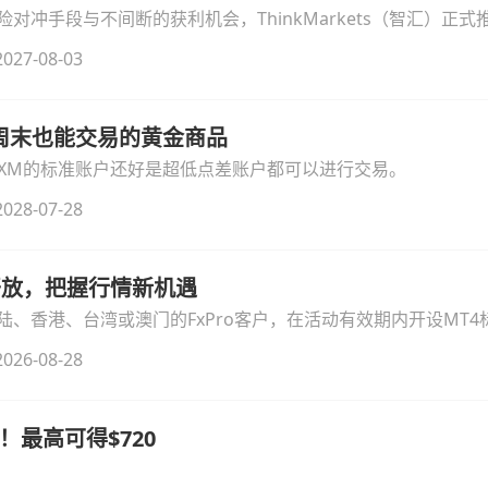
冲手段与不间断的获利机会，ThinkMarkets（智汇）正式推出
细拆解本次升级的核心交易品种、杠杆配置、支持软件及交易细
027-08-03
线周末也能交易的黄金商品
论XM的标准账户还好是超低点差账户都可以进行交易。
028-07-28
时开放，把握行情新机遇
、香港、台湾或澳门的FxPro客户，在活动有效期内开设MT4标
无需额外复杂操作。
026-08-28
！最高可得$720