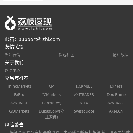
邮箱：
support@lzhi.com
友情链接
外汇行情
韬客社区
易汇数据
关于我们
帮助中心
交易商推荐
ThinkMarkets
XM
TICKMILL
Exness
FxPro
ICMarkets
AXITRADER
Doo Prime
AVATRADE
Forex(CAY)
ATFX
AVATRADE
GOMarkets
DukasCopy(停
Swissquote
AXI-ECN
止返佣)
风险警告
保证金交易存在极高的风险，未必适合所有的投资者，请不要轻信