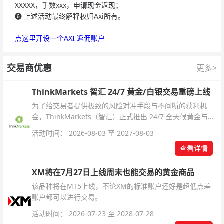
XXXXX，手数xxx，申请现金返现；
❻
上述活动最终解释权归Axi所有。
点这里开设一个AXI 返佣账户
交易商优惠
更多>
ThinkMarkets 智汇 24/7 黄金/白银交易重磅上线
为了给交易者提供极致的风险对冲手段与不间断的获利机
会，ThinkMarkets（智汇）正式推出 24/7 全天候黄金与白
银交易！本文将为您详细拆解本次升级的核心交易品种、杠
活动时间： 2026-08-03 至 2027-08-03
杆配置、支持软件及交易细则。
查看详情
XM将在7月27日上线周末也能交易的黄金商品
该品种将在MT5上线，不论XM的标准账户还好是超低点差
账户都可以进行交易。
活动时间： 2026-07-23 至 2028-07-28