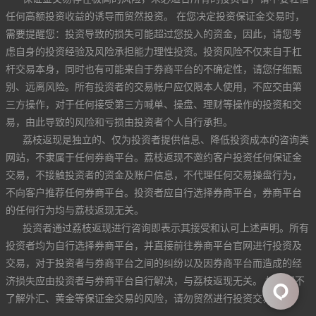
任何高额投资收益的诱导而贸然投资。 在您决定投资保证金交易时，
需要提醒您：投资导致的损失可能超过您投入的资金，因此，请您考
虑自身的投资经验及风险承担能力理性投资。投资风险不仅来自于杠
杆交易本身，同时也有可能来自于券商平台的不确定性，请您仔细甄
别、远离风险。所有投资者的交易帐户应仅限本人使用，不应交由第
三方操作，对于任何接受第三方喊单、操盘、理财等操作的投资和交
易，由此导致的风险和亏损由投资者个人自行承担。
荔枝返现是独立的、仅为投资者提供信息、降低投资成本的咨询类
网站，不隶属于任何券商平台。荔枝返现不邀约客户投资任何保证金
交易，不接触投资者的资金及账户信息，不代理任何交易操盘行为，
不向客户推荐任何券商平台。投资者应自行选择券商平台，券商平台
的任何行为均与荔枝返现无关。
投资者通过荔枝返现进行咨询即表示其接受和认可上述声明。所有
投资者均为自行选择券商平台，并直接前往券商平台官网进行投资及
交易，对于投资者与券商平台之间的纠纷以及因券商平台而造成的经
济损失应由投资者与券商平台自行解决，与荔枝返现无关。 如果您不
了解外汇、黄金等保证金交易的风险，请勿贸然进行投资交易。