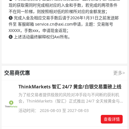
现的获取需同时完成相对应的入金和手数，若完成的两项条件
不在同一阶梯，则按照相对低的阶梯所对应的金额发放；
❺
完成入金及相应交易手数后请于2026年1月31日之前发送邮
件至 客服邮箱
service.cn@axi.com
申请，主题：交易账号
XXXXX，手数xxx，申请现金返现；
❻
上述活动最终解释权归Axi所有。
交易商优惠
更多>
ThinkMarkets 智汇 24/7 黄金/白银交易重磅上线
为了给交易者提供极致的风险对冲手段与不间断的获利机
会，ThinkMarkets（智汇）正式推出 24/7 全天候黄金与白
银交易！本文将为您详细拆解本次升级的核心交易品种、杠
活动时间： 2026-08-03 至 2027-08-03
杆配置、支持软件及交易细则。
查看详情