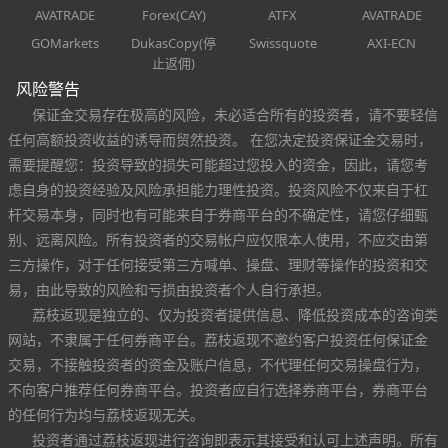
AVATRADE
Forex(CAY)
ATFX
AVATRADE
GOMarkets
DukasCopy(停
Swissquote
AXI-ECN
止返佣)
风险警告
保证金交易存在极高的风险，未必适合所有的投资者，请不要轻信
任何高额投资收益的诱导而贸然投资。 在您决定投资保证金交易时，
需要提醒您：投资导致的损失可能超过您投入的资金，因此，请您考
虑自身的投资经验及风险承担能力理性投资。投资风险不仅来自于杠
杆交易本身，同时也有可能来自于券商平台的不确定性，请您仔细甄
别、远离风险。所有投资者的交易帐户应仅限本人使用，不应交由第
三方操作，对于任何接受第三方喊单、操盘、理财等操作的投资和交
易，由此导致的风险和亏损由投资者个人自行承担。
荔枝返现是独立的、仅为投资者提供信息、降低投资成本的咨询类
网站，不隶属于任何券商平台。荔枝返现不邀约客户投资任何保证金
交易，不接触投资者的资金及账户信息，不代理任何交易操盘行为，
不向客户推荐任何券商平台。投资者应自行选择券商平台，券商平台
的任何行为均与荔枝返现无关。
投资者通过荔枝返现进行咨询即表示其接受和认可上述声明。所有