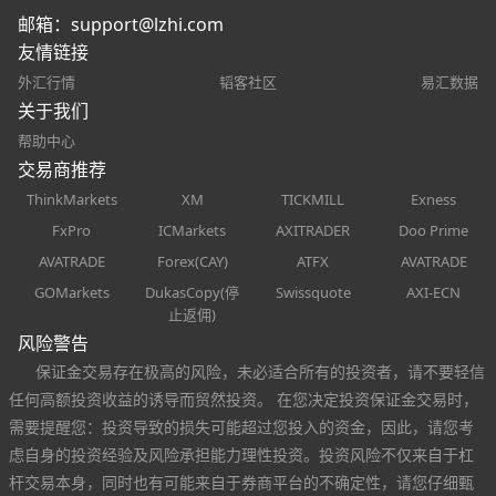
邮箱：
support@lzhi.com
友情链接
外汇行情
韬客社区
易汇数据
关于我们
帮助中心
交易商推荐
ThinkMarkets
XM
TICKMILL
Exness
FxPro
ICMarkets
AXITRADER
Doo Prime
AVATRADE
Forex(CAY)
ATFX
AVATRADE
GOMarkets
DukasCopy(停
Swissquote
AXI-ECN
止返佣)
风险警告
保证金交易存在极高的风险，未必适合所有的投资者，请不要轻信
任何高额投资收益的诱导而贸然投资。 在您决定投资保证金交易时，
需要提醒您：投资导致的损失可能超过您投入的资金，因此，请您考
虑自身的投资经验及风险承担能力理性投资。投资风险不仅来自于杠
杆交易本身，同时也有可能来自于券商平台的不确定性，请您仔细甄