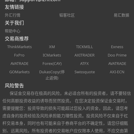
友情链接
外汇行情
韬客社区
易汇数据
关于我们
帮助中心
交易商推荐
ThinkMarkets
XM
TICKMILL
Exness
FxPro
ICMarkets
AXITRADER
Doo Prime
AVATRADE
Forex(CAY)
ATFX
AVATRADE
GOMarkets
DukasCopy(停
Swissquote
AXI-ECN
止返佣)
风险警告
保证金交易存在极高的风险，未必适合所有的投资者，请不要轻信
任何高额投资收益的诱导而贸然投资。 在您决定投资保证金交易时，
需要提醒您：投资导致的损失可能超过您投入的资金，因此，请您考
虑自身的投资经验及风险承担能力理性投资。投资风险不仅来自于杠
杆交易本身，同时也有可能来自于券商平台的不确定性，请您仔细甄
别、远离风险。所有投资者的交易帐户应仅限本人使用，不应交由第