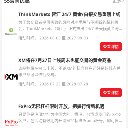
交易商优惠
更多>
ThinkMarkets 智汇 24/7 黄金/白银交易重磅上线
为了给交易者提供极致的风险对冲手段与不间断的获利机
会，ThinkMarkets（智汇）正式推出 24/7 全天候黄金与白
银交易！本文将为您详细拆解本次升级的核心交易品种、杠
活动时间： 2026-08-03 至 2027-08-03
杆配置、支持软件及交易细则。
查看详情
XM将在7月27日上线周末也能交易的黄金商品
该品种将在MT5上线，不论XM的标准账户还好是超低点差
账户都可以进行交易。
活动时间： 2026-07-23 至 2028-07-28
查看详情
FxPro无限杠杆限时开放，把握行情新机遇
只要你是注册地址为中国大陆、香港、台湾或澳门的FxPro
客户，在活动有效期内开设MT4标准Promo账号，即可自动
解锁无限倍杠杆福利，无需额外复杂操作。