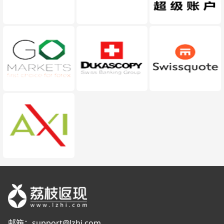
邮箱：
support@lzhi.com