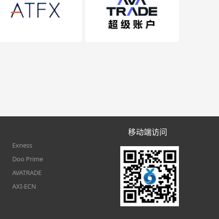
移动端访问
Exness
Doo Prime
AVATRADE
AXI-ECN