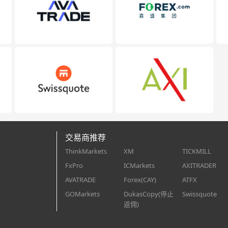
交易商推荐
ThinkMarkets
XM
TICKMILL
FxPro
ICMarkets
AXITRADER
AVATRADE
Forex(CAY)
ATFX
GOMarkets
DukasCopy(停止
Swissquote
返佣)