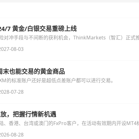
汇 24/7 黄金/白银交易重磅上线
冲手段与不间断的获利机会，ThinkMarkets（智汇）正式推出
细拆解本次升级的核心交易品种、杠杆配置、支持软件及交易细
027-08-03
线周末也能交易的黄金商品
论XM的标准账户还好是超低点差账户都可以进行交易。
028-07-28
时开放，把握行情新机遇
、香港、台湾或澳门的FxPro客户，在活动有效期内开设MT4标
无需额外复杂操作。
026-08-28