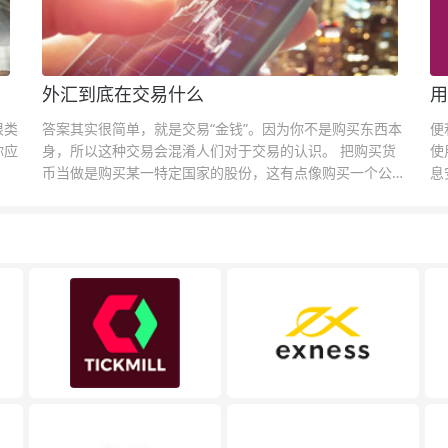
外汇到底在交易什么
用
很类
答案其实很简单，就是交易“金钱”。因为你不是购买东西本
便
你应
身，所以这种交易会混淆人们对于交易的认识。 把购买货
使
币当做是购买某一特定国家的股份，这有点像购买一个公司
息
的股票一样。货币的价格直接反映市场对于一国当前以及未
息
来经济状况的判断。