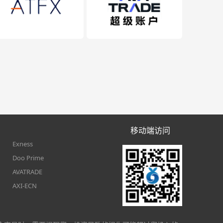
移动端访问
Exness
Doo Prime
AVATRADE
AXI-ECN