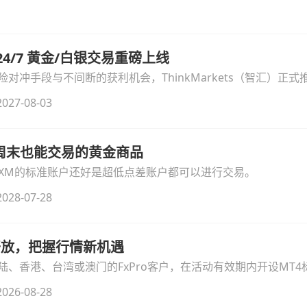
汇 24/7 黄金/白银交易重磅上线
冲手段与不间断的获利机会，ThinkMarkets（智汇）正式推出
细拆解本次升级的核心交易品种、杠杆配置、支持软件及交易细
027-08-03
线周末也能交易的黄金商品
论XM的标准账户还好是超低点差账户都可以进行交易。
028-07-28
时开放，把握行情新机遇
、香港、台湾或澳门的FxPro客户，在活动有效期内开设MT4标
无需额外复杂操作。
026-08-28