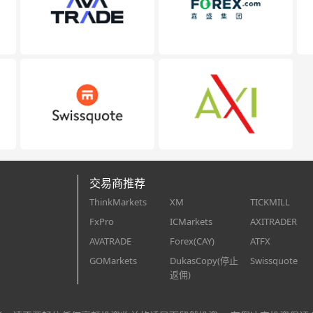
交易商推荐
ThinkMarkets
XM
TICKMILL
FxPro
ICMarkets
AXITRADER
AVATRADE
Forex(CAY)
ATFX
GOMarkets
DukasCopy(停止
Swissquote
返佣)