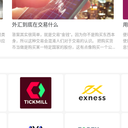
外汇到底在交易什么
用
很类
答案其实很简单，就是交易“金钱”。因为你不是购买东西本
便
你应
身，所以这种交易会混淆人们对于交易的认识。 把购买货
使
币当做是购买某一特定国家的股份，这有点像购买一个公司
息
的股票一样。货币的价格直接反映市场对于一国当前以及未
息
来经济状况的判断。