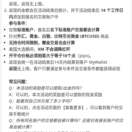
返现，返现无上限。
返现的金额会在活动结束后统计，并于活动结束后
14
个工作日
内
添加到报名的交易账户中
参与条件：
仅限
标准账户
，报名后
名下标准账户交易都会计算
针对
外汇、黄金、白银、比特币对美金 (BTCUSD)
商品
无持仓时间限制，赠金交易也会计算
美国大选期间，
XM 不会调降杠杆
开平仓价格必须相差大于等于10个点
（pips)。
返现会统一在活动结束后14天内结算到客户 MyWallet
返现
无上限，客户只要满足参与条件及交易条件都能获得返现
常见问题：
Q：本活动的奖励是可以提取/出金的吗？
A：可以的，本次活动的奖励是可以提取的现金奖励
Q：能看到自己共交易了多少手吗？
A：可以的，点击活动页面的【查看更多】，可以看到客户的交
易手数统计
Q：所有同名账户的交易都会被计算吗？还是仅有报名账户的交
易会被计算？