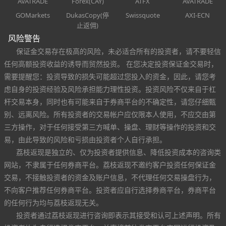
AVATRADE
Forex(CAY)
ATFX
AVATRADE
GOMarkets
DukasCopy(停
Swissquote
AXI-ECN
止返佣)
风险警告
保证金交易存在极高的风险，未必适合所有的投资者，请不要轻信
任何高额投资收益的诱导而贸然投资。 在您决定投资保证金交易时，
需要提醒您：投资导致的损失可能超过您投入的资金，因此，请您考
虑自身的投资经验及风险承担能力理性投资。投资风险不仅来自于杠
杆交易本身，同时也有可能来自于券商平台的不确定性，请您仔细甄
别、远离风险。所有投资者的交易帐户应仅限本人使用，不应交由第
三方操作，对于任何接受第三方喊单、操盘、理财等操作的投资和交
易，由此导致的风险和亏损由投资者个人自行承担。
荔枝返现是独立的、仅为投资者提供信息、降低投资成本的咨询类
网站，不隶属于任何券商平台。荔枝返现不邀约客户投资任何保证金
交易，不接触投资者的资金及账户信息，不代理任何交易操盘行为，
不向客户推荐任何券商平台。投资者应自行选择券商平台，券商平台
的任何行为均与荔枝返现无关。
投资者通过荔枝返现进行咨询即表示其接受和认可上述声明。所有