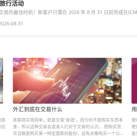
季旅行活动
的最佳时机！新客户只需在 2026 年 8 月 31 日前完成在ICM
026-08-31
外汇到底在交易什么
用
很类
答案其实很简单，就是交易“金钱”。因为你不是购买东西本
便
你应
身，所以这种交易会混淆人们对于交易的认识。 把购买货
使
币当做是购买某一特定国家的股份，这有点像购买一个公司
息