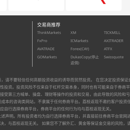
交易商推荐
ThinkMarkets
XM
TICKMILL
FxPro
ICMarkets
AXITRADER
AVATRADE
Forex(CAY)
ATFX
GOMarkets
DukasCopy(停止
Swissquote
返佣)
者，请不要轻信任何高额投资收益的诱导而贸然投资。 在您决定投资保证
性投资。投资风险不仅来自于杠杆交易本身，同时也有可能来自于券商平
接受第三方喊单、操盘、理财等操作的投资和交易，由此导致的风险和亏
资成本的咨询类网站，不隶属于任何券商平台。荔枝返现不邀约客户投资
应自行选择券商平台，券商平台的任何行为均与荔枝返现无关。
上述声明。所有投资者均为自行选择券商平台，并直接前往券商平台官网
决，与荔枝返现无关。 如果您不了解外汇、黄金等保证金交易的风险，